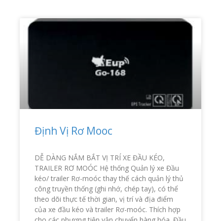
Định Vị Rơ Mooc
DỄ DÀNG NẮM BẮT VỊ TRÍ XE ĐẦU KÉO,
TRAILER RƠ MOÓC Hệ thống Quản lý xe Đầu
kéo/ trailer Rơ-moóc thay thế cách quản lý thủ
công truyền thống (ghi nhớ, chép tay), có thể
theo dõi thực tế thời gian, vị trí và địa điểm
của xe đầu kéo và trailer Rơ-moóc. Thích hợp
cho các phương tiện vận chuyển hàng hóa. Đầu