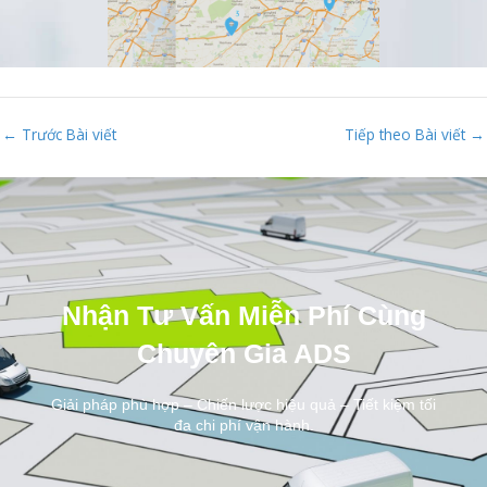
←
Trước Bài viết
Tiếp theo Bài viết
→
Nhận Tư Vấn Miễn Phí Cùng
Chuyên Gia ADS
Giải pháp phù hợp – Chiến lược hiệu quả – Tiết kiệm tối
đa chi phí vận hành.