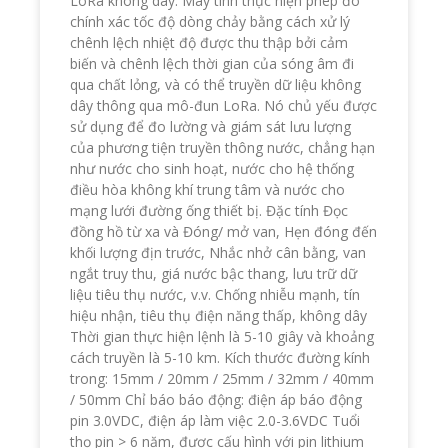
LoRa không dây. Máy tính thực hiện phép đo
chính xác tốc độ dòng chảy bằng cách xử lý
chênh lệch nhiệt độ được thu thập bởi cảm
biến và chênh lệch thời gian của sóng âm đi
qua chất lỏng, và có thể truyền dữ liệu không
dây thông qua mô-đun LoRa. Nó chủ yếu được
sử dụng để đo lường và giám sát lưu lượng
của phương tiện truyền thông nước, chẳng hạn
như nước cho sinh hoạt, nước cho hệ thống
điều hòa không khí trung tâm và nước cho
mạng lưới đường ống thiết bị. Đặc tính Đọc
đồng hồ từ xa và Đóng/ mở van, Hẹn đóng đến
khối lượng địn trước, Nhắc nhở cân bằng, van
ngắt truy thu, giá nước bậc thang, lưu trữ dữ
liệu tiêu thụ nước, v.v. Chống nhiễu mạnh, tín
hiệu nhận, tiêu thụ điện năng thấp, không dây
Thời gian thực hiện lệnh là 5-10 giây và khoảng
cách truyền là 5-10 km. Kích thước đường kính
trong: 15mm / 20mm / 25mm / 32mm / 40mm
/ 50mm Chỉ báo báo động: điện áp báo động
pin 3.0VDC, điện áp làm việc 2.0-3.6VDC Tuổi
thọ pin > 6 năm, được cấu hình với pin lithium