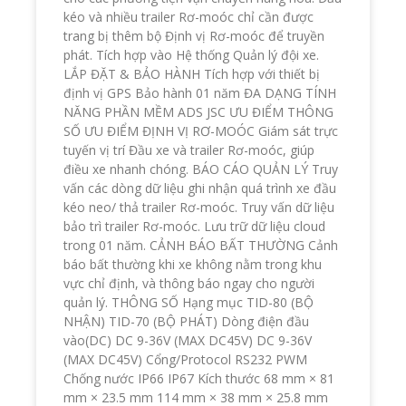
kéo và nhiều trailer Rơ-moóc chỉ cần được
trang bị thêm bộ Định vị Rơ-moóc để truyền
phát. Tích hợp vào Hệ thống Quản lý đội xe.
LẮP ĐẶT & BẢO HÀNH Tích hợp với thiết bị
định vị GPS Bảo hành 01 năm ĐA DẠNG TÍNH
NĂNG PHẦN MỀM ADS JSC ƯU ĐIỂM THÔNG
SỐ ƯU ĐIỂM ĐỊNH VỊ RƠ-MOÓC Giám sát trực
tuyến vị trí Đầu xe và trailer Rơ-moóc, giúp
điều xe nhanh chóng. BÁO CÁO QUẢN LÝ Truy
vấn các dòng dữ liệu ghi nhận quá trình xe đầu
kéo neo/ thả trailer Rơ-moóc. Truy vấn dữ liệu
bảo trì trailer Rơ-moóc. Lưu trữ dữ liệu cloud
trong 01 năm. CẢNH BÁO BẤT THƯỜNG Cảnh
báo bất thường khi xe không nằm trong khu
vực chỉ định, và thông báo ngay cho người
quản lý. THÔNG SỐ Hạng mục TID-80 (BỘ
NHẬN) TID-70 (BỘ PHÁT) Dòng điện đầu
vào(DC) DC 9-36V (MAX DC45V) DC 9-36V
(MAX DC45V) Cổng/Protocol RS232 PWM
Chống nước IP66 IP67 Kích thước 68 mm × 81
mm × 23.5 mm 114 mm × 38 mm × 25.8 mm