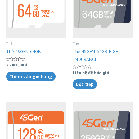
Thẻ
Thẻ
Thẻ 4SGEN-64GB
Thẻ 4SGEN-64GB-HIGH
ENDURANCE
Được
75.000,00
₫
xếp
hạng
Được
Liên hệ để báo giá
0
Thêm vào giỏ hàng
xếp
5
hạng
sao
0
Đọc tiếp
5
sao