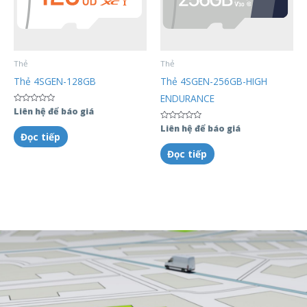
Thẻ
Thẻ
Thẻ 4SGEN-128GB
Thẻ 4SGEN-256GB-HIGH
ENDURANCE
Được
Liên hệ để báo giá
xếp
hạng
Được
Liên hệ để báo giá
0
Đọc tiếp
xếp
5
hạng
sao
0
Đọc tiếp
5
sao