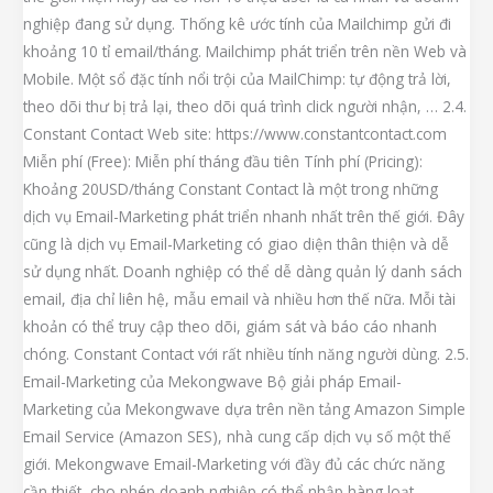
nghiệp đang sử dụng. Thống kê ước tính của Mailchimp gửi đi
khoảng 10 tỉ email/tháng. Mailchimp phát triển trên nền Web và
Mobile. Một sổ đặc tính nổi trội của MailChimp: tự động trả lời,
theo dõi thư bị trả lại, theo dõi quá trình click người nhận, … 2.4.
Constant Contact Web site: https://www.constantcontact.com
Miễn phí (Free): Miễn phí tháng đầu tiên Tính phí (Pricing):
Khoảng 20USD/tháng Constant Contact là một trong những
dịch vụ Email-Marketing phát triển nhanh nhất trên thế giới. Đây
cũng là dịch vụ Email-Marketing có giao diện thân thiện và dễ
sử dụng nhất. Doanh nghiệp có thể dễ dàng quản lý danh sách
email, địa chỉ liên hệ, mẫu email và nhiều hơn thế nữa. Mỗi tài
khoản có thể truy cập theo dõi, giám sát và báo cáo nhanh
chóng. Constant Contact với rất nhiều tính năng người dùng. 2.5.
Email-Marketing của Mekongwave Bộ giải pháp Email-
Marketing của Mekongwave dựa trên nền tảng Amazon Simple
Email Service (Amazon SES), nhà cung cấp dịch vụ số một thế
giới. Mekongwave Email-Marketing với đầy đủ các chức năng
cần thiết, cho phép doanh nghiệp có thể nhập hàng loạt