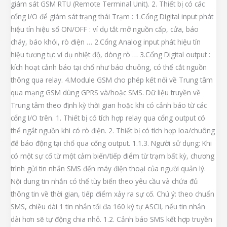
giám sát GSM RTU (Remote Terminal Unit). 2. Thiết bị có các
cổng I/O để giám sát trạng thái Trạm : 1.Cổng Digital input phát
hiệu tín hiệu số ON/OFF : ví dụ tắt mở nguồn cấp, cửa, báo
cháy, báo khói, rò điện … 2.Cổng Analog input phát hiệu tín
hiệu tương tự: ví dụ nhiệt độ, dòng rò … 3.Cổng Digital output :
kích hoạt cảnh báo tại chổ như báo chuông, có thể cắt nguồn
thông qua relay. 4.Module GSM cho phép kết nối về Trung tâm
qua mạng GSM dùng GPRS và/hoặc SMS. Dữ liệu truyền về
Trung tâm theo định kỳ thời gian hoặc khi có cảnh báo từ các
cổng I/O trên. 1. Thiết bị có tích hợp relay qua cổng output có
thể ngắt nguồn khi có rò điện. 2. Thiết bị có tích hợp loa/chuông
để báo động tại chổ qua cổng output. 1.1.3. Người sử dụng: Khi
có một sự cố từ một cảm biến/tiếp điểm từ trạm bất kỳ, chương
trình gửi tin nhắn SMS đến máy điện thoại của người quản lý.
Nội dung tin nhắn có thể tùy biến theo yêu cầu và chứa đủ
thông tin về thời gian, tiếp điểm xảy ra sự cố. Chú ý: theo chuẩn
SMS, chiều dài 1 tin nhắn tối đa 160 ký tự ASCII, nếu tin nhắn
dài hơn sẽ tự động chia nhỏ. 1.2. Cảnh báo SMS kết hợp truyền