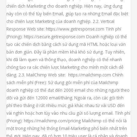
chiến dịch Marketing cho doanh nghiệp. Hiện nay, ứng dụng
này còn có thể tùy biến Email, giúp tạo ra những Email đặc biệt
cho chiến lược Marketing của doanh nghiệp. 2.2. Vertical
Response Web site: https://www.getresponse.com Tính phí
(Pricing): https://secure.getresponse.com Doanh nghiệp có thể
tạo các chiến dịch bằng cách sử dụng mã HTML hoặc loại văn
bản đơn giản. Đây là phần mềm khá khó sử dụng. Tuy nhiên,
khi đã làm quen và thông thạo, doanh nghiệp có thể nhanh
chóng tạo ra các chiến lược Marketing cho mình một cách dễ
dàng. 2.3. MailChimp Web site: https://mailchimp.com Chính
sách miễn phí (Free): Sử dụng gói miễn phí của Mailchimp
doanh nghiệp có thể đạt đến 2000 email cho những người theo
dõi và gửi đến 12000 email/tháng. Ngoài ra, còn các gói tính
phí theo tháng ở rất nhiều mức giá khác nhau từ vài USD đến
vài nghìn hoặc hơn tùy vào nhu cầu gửi số lượng email. Tính phí
(Pricing): https://mailchimp.com/pricing Mailchimp có thể nói là
một trong những hệ thống Email-Marketing phổ biến nhất trên
thế giới. Hiện nay, đã có hơn 10 triệu user là cá nhân và doanh