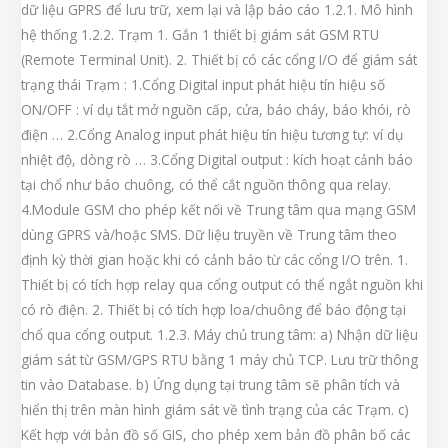
dữ liệu GPRS để lưu trữ, xem lại và lập báo cáo 1.2.1. Mô hình
hệ thống 1.2.2. Trạm 1. Gắn 1 thiết bị giám sát GSM RTU
(Remote Terminal Unit). 2. Thiết bị có các cổng I/O để giám sát
trạng thái Trạm : 1.Cổng Digital input phát hiệu tín hiệu số
ON/OFF : ví dụ tắt mở nguồn cấp, cửa, báo cháy, báo khói, rò
điện … 2.Cổng Analog input phát hiệu tín hiệu tương tự: ví dụ
nhiệt độ, dòng rò … 3.Cổng Digital output : kích hoạt cảnh báo
tại chổ như báo chuông, có thể cắt nguồn thông qua relay.
4.Module GSM cho phép kết nối về Trung tâm qua mạng GSM
dùng GPRS và/hoặc SMS. Dữ liệu truyền về Trung tâm theo
định kỳ thời gian hoặc khi có cảnh báo từ các cổng I/O trên. 1.
Thiết bị có tích hợp relay qua cổng output có thể ngắt nguồn khi
có rò điện. 2. Thiết bị có tích hợp loa/chuông để báo động tại
chổ qua cổng output. 1.2.3. Máy chủ trung tâm: a) Nhận dữ liệu
giám sát từ GSM/GPS RTU bằng 1 máy chủ TCP. Lưu trữ thông
tin vào Database. b) Ứng dụng tại trung tâm sẽ phân tích và
hiển thị trên màn hình giám sát về tình trạng của các Trạm. c)
Kết hợp với bản đồ số GIS, cho phép xem bản đồ phân bố các