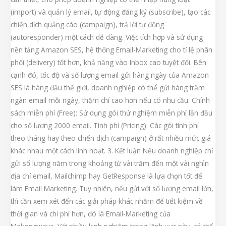
(import) và quản lý email, tự động đăng ký (subscribe), tạo các
chiến dịch quảng cáo (campaign), trả lời tự động
(autoresponder) một cách dễ dàng. Việc tích hợp và sử dụng
nền tảng Amazon SES, hệ thống Email-Marketing cho tỉ lệ phân
phối (delivery) tốt hơn, khả năng vào Inbox cao tuyệt đối. Bên
cạnh đó, tốc độ và số lượng email gửi hàng ngày của Amazon
SES là hàng đầu thế giới, doanh nghiệp có thể gửi hàng trăm
ngàn email mỗi ngày, thậm chí cao hơn nếu có nhu cầu. Chính
sách miễn phí (Free): Sử dụng gói thử nghiệm miễn phí lần đầu
cho số lượng 2000 email. Tính phí (Pricing): Các gói tính phí
theo tháng hay theo chiến dịch (campaign) ở rất nhiều mức giá
khác nhau một cách linh hoạt. 3. Kết luận Nếu doanh nghiệp chỉ
gửi số lượng năm trong khoảng từ vài trăm đến một vài nghìn
địa chỉ email, Mailchimp hay GetResponse là lựa chọn tốt để
làm Email Marketing. Tuy nhiên, nếu gửi với số lượng email lớn,
thì cần xem xét đến các giải pháp khác nhằm để tiết kiệm về
thời gian và chi phí hơn, đó là Email-Marketing của