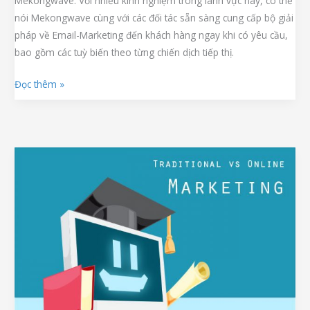
Mekongwave. Với nhiều kinh nghiệm trong lãnh vực này, có thể
nói Mekongwave cùng với các đối tác sẵn sàng cung cấp bộ giải
pháp về Email-Marketing đến khách hàng ngay khi có yêu cầu,
bao gồm các tuỳ biến theo từng chiến dịch tiếp thị.
Đọc thêm »
Email
Marketing
Để
Thu
Hút
Học
Sinh-
Sinh
Viên