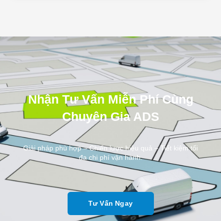
Nhận Tư Vấn Miễn Phí Cùng
Chuyên Gia ADS
Giải pháp phù hợp – Chiến lược hiệu quả – Tiết kiệm tối
đa chi phí vận hành.
Tư Vấn Ngay