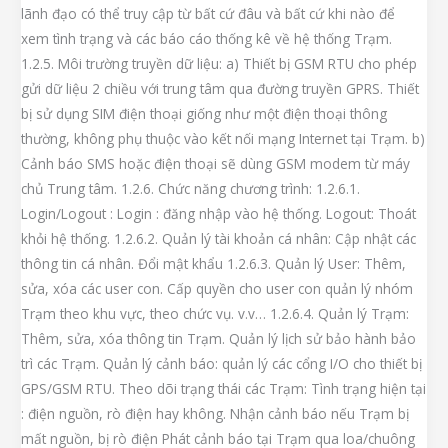
lãnh đạo có thể truy cập từ bất cứ đâu và bất cứ khi nào để
xem tình trạng và các báo cáo thống kê về hệ thống Trạm.
1.2.5. Môi trường truyền dữ liệu: a) Thiết bị GSM RTU cho phép
gửi dữ liệu 2 chiều với trung tâm qua đường truyền GPRS. Thiết
bị sử dụng SIM điện thoại giống như một điện thoại thông
thường, không phụ thuộc vào kết nối mạng Internet tại Trạm. b)
Cảnh báo SMS hoặc điện thoại sẽ dùng GSM modem từ máy
chủ Trung tâm. 1.2.6. Chức năng chương trình: 1.2.6.1.
Login/Logout : Login : đăng nhập vào hệ thống. Logout: Thoát
khỏi hệ thống. 1.2.6.2. Quản lý tài khoản cá nhân: Cập nhật các
thông tin cá nhân. Đổi mật khẩu 1.2.6.3. Quản lý User: Thêm,
sửa, xóa các user con. Cấp quyền cho user con quản lý nhóm
Trạm theo khu vực, theo chức vụ. v.v… 1.2.6.4. Quản lý Trạm:
Thêm, sửa, xóa thông tin Trạm. Quản lý lịch sử bảo hành bảo
trì các Trạm. Quản lý cảnh báo: quản lý các cổng I/O cho thiết bị
GPS/GSM RTU. Theo dõi trạng thái các Trạm: Tình trạng hiện tại
: điện nguồn, rò điện hay không. Nhận cảnh báo nếu Trạm bị
mất nguồn, bị rò điện Phát cảnh báo tại Trạm qua loa/chuông