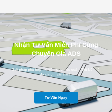
Nhận Tư Vấn Miễn Phí Cùng
Chuyên Gia ADS
Giải pháp phù hợp – Chiến lược hiệu quả – Tiết kiệm tối
đa chi phí vận hành.
Tư Vấn Ngay