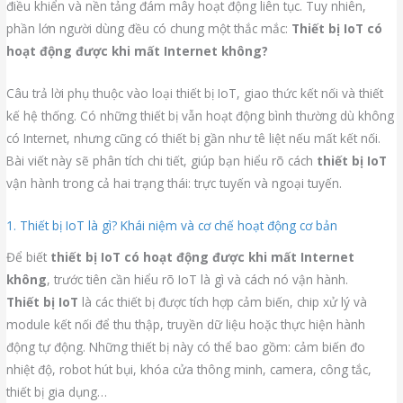
điều khiển và nền tảng đám mây hoạt động liên tục. Tuy nhiên,
phần lớn người dùng đều có chung một thắc mắc:
Thiết bị IoT có
hoạt động được khi mất Internet không?
Câu trả lời phụ thuộc vào loại thiết bị IoT, giao thức kết nối và thiết
kế hệ thống. Có những thiết bị vẫn hoạt động bình thường dù không
có Internet, nhưng cũng có thiết bị gần như tê liệt nếu mất kết nối.
Bài viết này sẽ phân tích chi tiết, giúp bạn hiểu rõ cách
thiết bị IoT
vận hành trong cả hai trạng thái: trực tuyến và ngoại tuyến.
1. Thiết bị IoT là gì? Khái niệm và cơ chế hoạt động cơ bản
Để biết
thiết bị IoT có hoạt động được khi mất Internet
không
, trước tiên cần hiểu rõ IoT là gì và cách nó vận hành.
Thiết bị IoT
là các thiết bị được tích hợp cảm biến, chip xử lý và
module kết nối để thu thập, truyền dữ liệu hoặc thực hiện hành
động tự động. Những thiết bị này có thể bao gồm: cảm biến đo
nhiệt độ, robot hút bụi, khóa cửa thông minh, camera, công tắc,
thiết bị gia dụng…