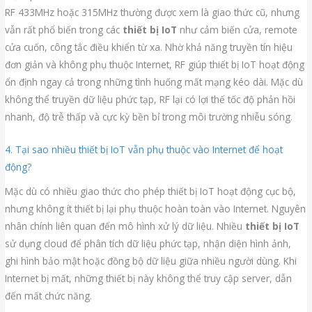
RF 433MHz hoặc 315MHz thường được xem là giao thức cũ, nhưng
vẫn rất phổ biến trong các
thiết bị IoT
như cảm biến cửa, remote
cửa cuốn, công tắc điều khiển từ xa. Nhờ khả năng truyền tín hiệu
đơn giản và không phụ thuộc Internet, RF giúp thiết bị IoT hoạt động
ổn định ngay cả trong những tình huống mất mạng kéo dài. Mặc dù
không thể truyền dữ liệu phức tạp, RF lại có lợi thế tốc độ phản hồi
nhanh, độ trễ thấp và cực kỳ bền bỉ trong môi trường nhiễu sóng.
4. Tại sao nhiều thiết bị IoT vẫn phụ thuộc vào Internet để hoạt
động?
Mặc dù có nhiều giao thức cho phép thiết bị IoT hoạt động cục bộ,
nhưng không ít thiết bị lại phụ thuộc hoàn toàn vào Internet. Nguyên
nhân chính liên quan đến mô hình xử lý dữ liệu. Nhiều
thiết bị IoT
sử dụng cloud để phân tích dữ liệu phức tạp, nhận diện hình ảnh,
ghi hình bảo mật hoặc đồng bộ dữ liệu giữa nhiều người dùng. Khi
Internet bị mất, những thiết bị này không thể truy cập server, dẫn
đến mất chức năng.