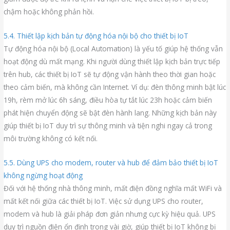
chậm hoặc không phản hồi.
5.4. Thiết lập kịch bản tự động hóa nội bộ cho thiết bị IoT
Tự động hóa nội bộ (Local Automation) là yếu tố giúp hệ thống vẫn
hoạt động dù mất mạng. Khi người dùng thiết lập kịch bản trực tiếp
trên hub, các thiết bị IoT sẽ tự động vận hành theo thời gian hoặc
theo cảm biến, mà không cần Internet. Ví dụ: đèn thông minh bật lúc
19h, rèm mở lúc 6h sáng, điều hòa tự tắt lúc 23h hoặc cảm biến
phát hiện chuyển động sẽ bật đèn hành lang. Những kịch bản này
giúp thiết bị IoT duy trì sự thông minh và tiện nghi ngay cả trong
môi trường không có kết nối.
5.5. Dùng UPS cho modem, router và hub để đảm bảo thiết bị IoT
không ngừng hoạt động
Đối với hệ thống nhà thông minh, mất điện đồng nghĩa mất WiFi và
mất kết nối giữa các thiết bị IoT. Việc sử dụng UPS cho router,
modem và hub là giải pháp đơn giản nhưng cực kỳ hiệu quả. UPS
duy trì nguồn điện ổn định trong vài giờ, giúp thiết bị IoT không bị