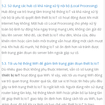
5.2. Sử dụng các hub có khả năng xử lý nội bộ (Local Processing)
Hub đóng vai trò trung tâm trong hệ thống IoT và khả năng xử lý
nội bộ là yếu tố quyết định thiết bị IoT có hoạt động được khi mất
Internet hay không. Một hub có Local Processing cho phép xử lý
toàn bộ lệnh tự động hóa ngay trong mạng LAN, không cần gửi dữ
liệu lên server. Nhờ đó, các thiết bị IoT như đèn, khóa cửa, điều
khiển rèm hoặc cảm biến môi trường vẫn hoạt động một cách mượt
mà. Khi hub đủ mạnh, hệ thống IoT sẽ ổn định hơn và tránh được
tình trạng gián đoạn do server bên ngoài gặp sự cố.
5.3. Tối ưu hệ thống WiFi để giảm tình trạng gián đoạn thiết bị IoT
Dù nhiều giao thức không phụ thuộc Internet, vẫn có số lượng lớn
thiết bị IoT
hoạt động qua WiFi. Vì vậy, việc tối ưu mạng WiFi đóng
vai trò quan trọng. Router quá tải, đặt sai vị trí hoặc tín hiệu yếu đều
gây ra tình trạng thiết bị IoT bị ngắt kết nối. Người dùng nên sử dụng
router băng tần kép, hệ thống Mesh WiFi hoặc phân bổ lại băng tần
để giúp thiết bị IoT giao tiếp ổn định hơn. Bằng cách tối ưu WiFi, bạn
giảm được độ trễ khi ra lệnh và hạn chế việc thiết bị IoT bị treo,