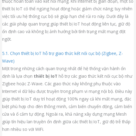
thuộc hoàn toàn vào kết nối mạng. Khi Internet bị gián đoạn, một số
thiết bị IoT có thể ngừng hoạt động hoặc giảm chức năng; tuy nhiên
việc tối ưu hệ thống cục bộ sẽ giúp hạn chế rủi ro này. Dưới đây là
các giải pháp quan trọng giúp thiết bị IoT hoạt động liên tục, giữ độ
ổn định cao và không bị ảnh hưởng bởi tình trạng mất mạng đột
ngột.
5.1. Chọn thiết bị IoT hỗ trợ giao thức kết nối cục bộ (Zigbee, Z-
Wave)
Một trong những cách quan trọng nhất để hệ thống vận hành ổn
định là lựa chọn
thiết bị IoT
hỗ trợ các giao thức kết nối cục bộ như
Zigbee hoặc Z-Wave. Các giao thức này không phụ thuộc vào
Internet vì dữ liệu được truyền trong phạm vi mạng nội bộ. Điều này
giúp thiết bị IoT duy trì hoạt động 100% ngay cả khi mất mạng, đặc
biệt phù hợp cho đèn thông minh, cảm biến chuyển động, cảm biến
cửa và ổ cắm tự động. Ngoài ra, khả năng xây dựng mạng Mesh
giúp tín hiệu lan truyền ổn định giữa các thiết bị IoT, giữ độ trễ thấp
hơn nhiều so với WiFi.