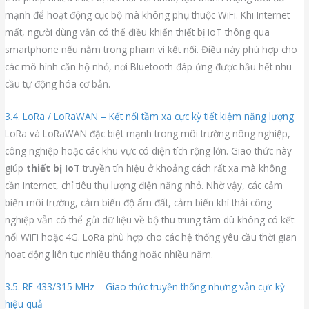
mạnh để hoạt động cục bộ mà không phụ thuộc WiFi. Khi Internet
mất, người dùng vẫn có thể điều khiển thiết bị IoT thông qua
smartphone nếu nằm trong phạm vi kết nối. Điều này phù hợp cho
các mô hình căn hộ nhỏ, nơi Bluetooth đáp ứng được hầu hết nhu
cầu tự động hóa cơ bản.
3.4. LoRa / LoRaWAN – Kết nối tầm xa cực kỳ tiết kiệm năng lượng
LoRa và LoRaWAN đặc biệt mạnh trong môi trường nông nghiệp,
công nghiệp hoặc các khu vực có diện tích rộng lớn. Giao thức này
giúp
thiết bị IoT
truyền tín hiệu ở khoảng cách rất xa mà không
cần Internet, chỉ tiêu thụ lượng điện năng nhỏ. Nhờ vậy, các cảm
biến môi trường, cảm biến độ ẩm đất, cảm biến khí thải công
nghiệp vẫn có thể gửi dữ liệu về bộ thu trung tâm dù không có kết
nối WiFi hoặc 4G. LoRa phù hợp cho các hệ thống yêu cầu thời gian
hoạt động liên tục nhiều tháng hoặc nhiều năm.
3.5. RF 433/315 MHz – Giao thức truyền thống nhưng vẫn cực kỳ
hiệu quả