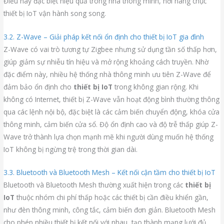
Điều này đặc biệt hiệu quả trong nhà thông minh, nơi hàng chục
thiết bị IoT vận hành song song.
3.2. Z-Wave – Giải pháp kết nối ổn định cho thiết bị IoT gia đình
Z-Wave có vai trò tương tự Zigbee nhưng sử dụng tần số thấp hơn,
giúp giảm sự nhiễu tín hiệu và mở rộng khoảng cách truyền. Nhờ
đặc điểm này, nhiều hệ thống nhà thông minh ưu tiên Z-Wave để
đảm bảo ổn định cho
thiết bị IoT
trong không gian rộng. Khi
không có Internet, thiết bị Z-Wave vẫn hoạt động bình thường thông
qua các lệnh nội bộ, đặc biệt là các cảm biến chuyển động, khóa cửa
thông minh, cảm biến cửa sổ. Độ ổn định cao và độ trễ thấp giúp Z-
Wave trở thành lựa chọn mạnh mẽ khi người dùng muốn hệ thống
IoT không bị ngừng trệ trong thời gian dài.
3.3. Bluetooth và Bluetooth Mesh – Kết nối cận tầm cho thiết bị IoT
Bluetooth và Bluetooth Mesh thường xuất hiện trong các
thiết bị
IoT
thuộc nhóm chi phí thấp hoặc các thiết bị cần điều khiển gần,
như đèn thông minh, công tắc, cảm biến đơn giản. Bluetooth Mesh
cho phép nhiều thiết bị kết nối với nhau, tạo thành mạng lưới đủ