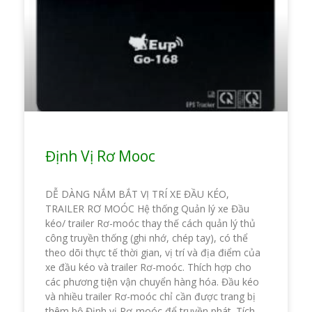
Định Vị Rơ Mooc
DỄ DÀNG NẮM BẮT VỊ TRÍ XE ĐẦU KÉO,
TRAILER RƠ MOÓC Hệ thống Quản lý xe Đầu
kéo/ trailer Rơ-moóc thay thế cách quản lý thủ
công truyền thống (ghi nhớ, chép tay), có thể
theo dõi thực tế thời gian, vị trí và địa điểm của
xe đầu kéo và trailer Rơ-moóc. Thích hợp cho
các phương tiện vận chuyển hàng hóa. Đầu kéo
và nhiều trailer Rơ-moóc chỉ cần được trang bị
thêm bộ Định vị Rơ-moóc để truyền phát. Tích