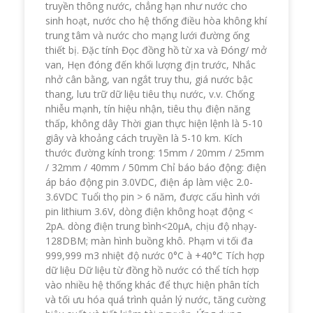
truyền thông nước, chẳng hạn như nước cho
sinh hoạt, nước cho hệ thống điều hòa không khí
trung tâm và nước cho mạng lưới đường ống
thiết bị. Đặc tính Đọc đồng hồ từ xa và Đóng/ mở
van, Hẹn đóng đến khối lượng địn trước, Nhắc
nhở cân bằng, van ngắt truy thu, giá nước bậc
thang, lưu trữ dữ liệu tiêu thụ nước, v.v. Chống
nhiễu mạnh, tín hiệu nhận, tiêu thụ điện năng
thấp, không dây Thời gian thực hiện lệnh là 5-10
giây và khoảng cách truyền là 5-10 km. Kích
thước đường kính trong: 15mm / 20mm / 25mm
/ 32mm / 40mm / 50mm Chỉ báo báo động: điện
áp báo động pin 3.0VDC, điện áp làm việc 2.0-
3.6VDC Tuổi thọ pin > 6 năm, được cấu hình với
pin lithium 3.6V, dòng điện không hoạt động <
2pA. dòng điện trung bình<20μA, chịu độ nhạy-
128DBM; màn hình buồng khô. Phạm vi tối đa
999,999 m3 nhiệt độ nước 0°C à +40°C Tích hợp
dữ liệu Dữ liệu từ đồng hồ nước có thể tích hợp
vào nhiều hệ thống khác để thực hiện phân tích
và tối ưu hóa quá trình quản lý nước, tăng cường