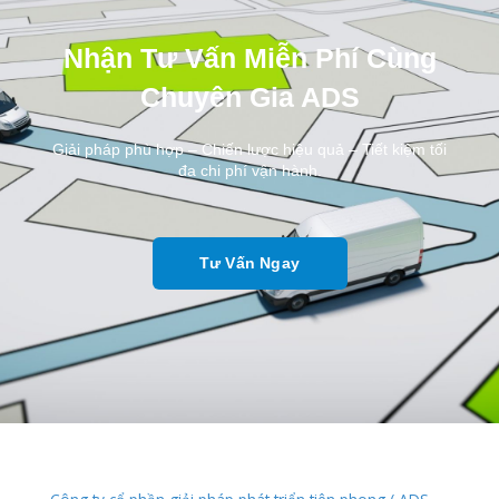
Nhận Tư Vấn Miễn Phí Cùng
Chuyên Gia ADS
Giải pháp phù hợp – Chiến lược hiệu quả – Tiết kiệm tối
đa chi phí vận hành.
Tư Vấn Ngay