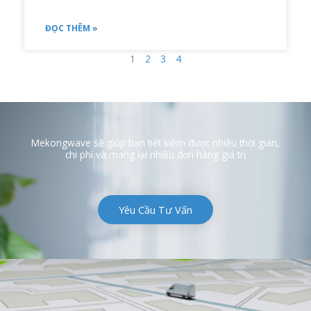
ĐỌC THÊM »
1
2
3
4
Mekongwave sẽ giúp bạn tiết kiệm được nhiều thời gian,
chi phí và mang lại nhiều đơn hàng giá trị
Yêu Cầu Tư Vấn