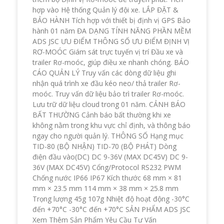
hợp vào Hệ thống Quản lý đội xe. LẮP ĐẶT &
BẢO HÀNH Tích hợp với thiết bị định vị GPS Bảo
hành 01 năm ĐA DẠNG TÍNH NĂNG PHẦN MỀM
ADS JSC ƯU ĐIỂM THÔNG SỐ ƯU ĐIỂM ĐỊNH VỊ
RƠ-MOÓC Giám sát trực tuyến vị trí Đầu xe và
trailer Rơ-moóc, giúp điều xe nhanh chóng. BÁO
CÁO QUẢN LÝ Truy vấn các dòng dữ liệu ghi
nhận quá trình xe đầu kéo neo/ thả trailer Rơ-
moóc. Truy vấn dữ liệu bảo trì trailer Rơ-moóc.
Lưu trữ dữ liệu cloud trong 01 năm. CẢNH BÁO
BẤT THƯỜNG Cảnh báo bất thường khi xe
không nằm trong khu vực chỉ định, và thông báo
ngay cho người quản lý. THÔNG SỐ Hạng mục
TID-80 (BỘ NHẬN) TID-70 (BỘ PHÁT) Dòng
điện đầu vào(DC) DC 9-36V (MAX DC45V) DC 9-
36V (MAX DC45V) Cổng/Protocol RS232 PWM
Chống nước IP66 IP67 Kích thước 68 mm × 81
mm × 23.5 mm 114 mm × 38 mm × 25.8 mm
Trọng lượng 45g 107g Nhiệt độ hoạt động -30°C
đến +70°C -30°C đến +70°C SẢN PHẨM ADS JSC
Xem Thêm Sản Phẩm Yêu Cầu Tư Vấn